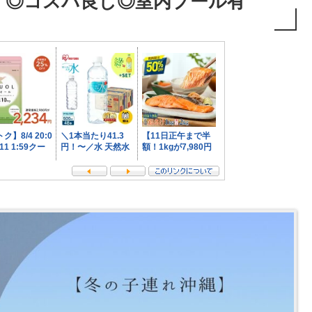
く◎コスパ良し◎室内プール有