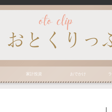
家計投資
おでかけ
ラ