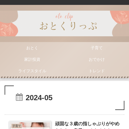
おとく
子育て
家計投資
おでかけ
ライフスタイル
トレンド
2024-05
頑固な３歳の指しゃぶりがやめ
子育て