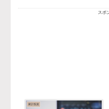
スポ
家計投資