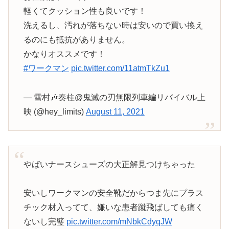
軽くてクッション性も良いです！
洗えるし、汚れが落ちない時は安いので買い換え
るのにも抵抗がありません。
かなりオススメです！
#ワークマン
pic.twitter.com/11atmTkZu1
— 雪村🎶奏柱@鬼滅の刃無限列車編リバイバル上
映 (@hey_limits)
August 11, 2021
やばいナースシューズの大正解見つけちゃった
安いしワークマンの安全靴だからつま先にプラス
チック材入ってて、嫌いな患者蹴飛ばしても痛く
ないし完璧
pic.twitter.com/mNbkCdyqJW