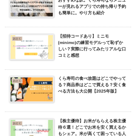
おすすめな訳。くら寿司ならメニュ
ーが見れるアプリでの持ち帰り予約
も簡単に。やり方も紹介
【招待コードあり】ミニモ
おとく
(minimo)の練習モデルって恥ずか
しい？実際に行ってみたリアルな口
コミと感想
くら寿司の食べ放題はどこでやって
おとく
る？商品券はどこで買える？安く食
べる方法も大公開【2025年版】
【株主優待】お米がもらえる株主優
おとく
待６選！どこでお米を安く買えるか
もシェア。米が高くて困っている人